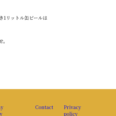
き1リットル缶ビールは
せ。
ny
Contact
Privacy
w
policy